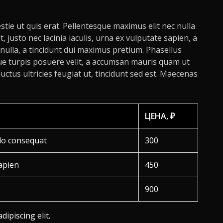
ie ut quis erat. Pellentesque maximus elit nec nulla
et, justo nec lacinia iaculis, urna ex vulputate sapien, a
s nulla, a tincidunt dui maximus pretium. Phasellus
ue turpis posuere velit, a accumsan mauris quam ut
uctus ultricies feugiat ut, tincidunt sed est. Maecenas
ЦЕНА, ₽
odo consequat
300
apien
450
900
ipiscing elit.