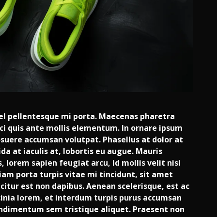
el pellentesque mi porta. Maecenas pharetra
orci quis ante mollis elementum. In ornare ipsum
posuere accumsan volutpat. Phasellus at dolor at
vida at iaculis at, lobortis eu augue. Mauris
lorem sapien feugiat arcu, id mollis velit nisi
iam porta turpis vitae mi tincidunt, sit amet
ficitur est non dapibus. Aenean scelerisque, est ac
nia lorem, et interdum turpis purus accumsan
 condimentum sem tristique aliquet. Praesent non