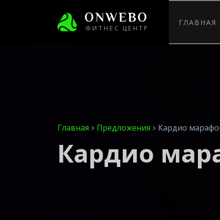
ONWEBO
ГЛАВНАЯ
ФИТНЕС ЦЕНТР
Главная
Предложения
Кардио марафо
Кардио мар