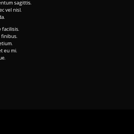
ntum sagittis.
 vel nisl.
da.
acilisis.
finibus.
etium.
t eu mi.
ue.